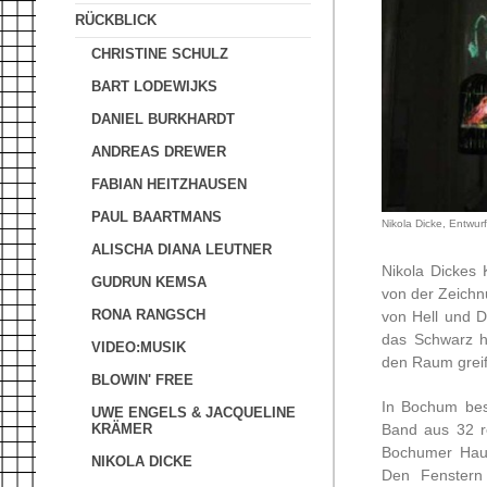
RÜCKBLICK
CHRISTINE SCHULZ
BART LODEWIJKS
DANIEL BURKHARDT
ANDREAS DREWER
FABIAN HEITZHAUSEN
PAUL BAARTMANS
Nikola Dicke, Entwur
ALISCHA DIANA LEUTNER
Nikola Dickes
GUDRUN KEMSA
von der Zeichn
RONA RANGSCH
von Hell und D
das Schwarz hi
VIDEO:MUSIK
den Raum grei
BLOWIN' FREE
In Bochum besp
UWE ENGELS & JACQUELINE
Band aus 32 r
KRÄMER
Bochumer Hau
NIKOLA DICKE
Den Fenstern