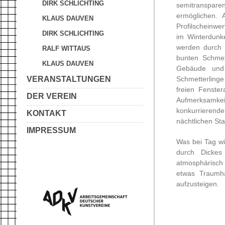
DIRK SCHLICHTING
semitranspare
ermöglichen. 
KLAUS DAUVEN
Profilscheinwe
DIRK SCHLICHTING
im Winterdunk
werden durch 
RALF WITTAUS
bunten Schmett
KLAUS DAUVEN
Gebäude und 
Schmetterling
VERANSTALTUNGEN
freien Fenste
DER VEREIN
Aufmerksamkei
konkurrierend
KONTAKT
nächtlichen Sta
IMPRESSUM
Was bei Tag wi
durch Dickes 
atmosphärisc
etwas Traumh
aufzusteigen.
Text