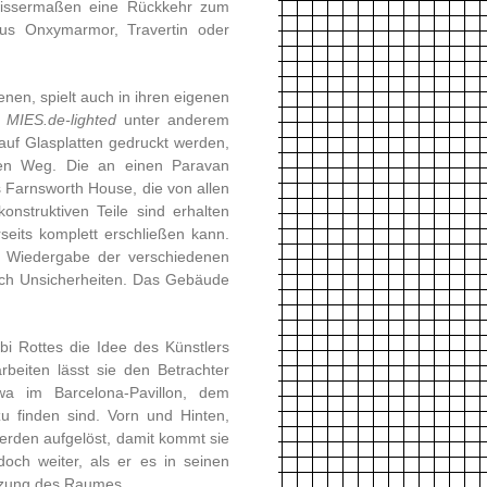
ewissermaßen eine Rückkehr zum
 aus Onxymarmor, Travertin oder
nen, spielt auch in ihren eigenen
n
MIES.de-lighted
unter anderem
auf Glasplatten gedruckt werden,
n Weg. Die an einen Paravan
s Farnsworth House, die von allen
onstruktiven Teile sind erhalten
seits komplett erschließen kann.
e Wiedergabe der verschiedenen
uch Unsicherheiten. Das Gebäude
bi Rottes die Idee des Künstlers
beiten lässt sie den Betrachter
a im Barcelona-Pavillon, dem
u finden sind. Vorn und Hinten,
erden aufgelöst, damit kommt sie
och weiter, als er es in seinen
enzung des Raumes.