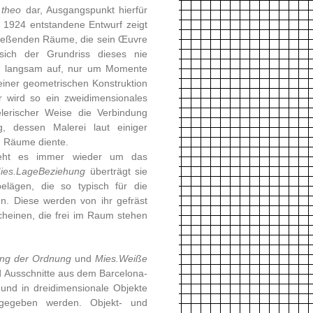
 theo
dar, Ausgangspunkt hierfür
r 1924 entstandene Entwurf zeigt
fließenden Räume, die sein Œuvre
sich der Grundriss dieses nie
ers langsam auf, nur um Momente
einer geometrischen Konstruktion
ur wird so ein zweidimensionales
elerischer Weise die Verbindung
dessen Malerei laut einiger
en Räume diente.
geht es immer wieder um das
ies.LageBeziehung
überträgt sie
elägen, die so typisch für die
en. Diese werden von ihr gefräst
scheinen, die frei im Raum stehen
ung der Ordnung
und
Mies.Weiße
 Ausschnitte aus dem Barcelona-
und in dreidimensionale Objekte
rgegeben werden. Objekt- und