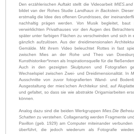
Den erzählerischen Auftakt stellt die Videoarbeit
MIES.and
bildet van der Rohes Studie
Landhaus in Backstein
. Diese
erstmalig die Idee des offenen Grundrisses, der ineinander
nachhaltig prägen werden. Von Musik begleitet, baut 
verwirklichten Privathauses vor den Augen des Betracht
später unter farbigen Flächen zu verschwinden und sich in 
gänzlich aufzulösen. Aus der dreidimensionalen Architekt
Gemälde. Mit ihrem Video beleuchtet Rottes in fast spi
zwischen Mies an der Rohe und Theo van Doesburg, 
Kunsthistoriker*innen als Inspirationsquelle für die fließend
Auch in den gezeigten Skulpturen und Fotografien 
Wechselspiel zwischen Zwei- und Dreidimensionalität. In
M
Ausschnitte von zuvor fotografierten Wand- und Bodenb
Ausgestaltung der mies’schen Architekur sind, auf Aluplatt
und gefaltet, so dass sie wie abstrakte Origamiarbeiten er
können.
Analog dazu sind die beiden Werkgruppen
Mies.Die Befrei
Schatten
zu verstehen. Collagenartig werden Fragmente und
Pavillon (geb. 1929) am Computer miteinander verbunden 
überführt, die jedoch wiederum als Fotografie wiede