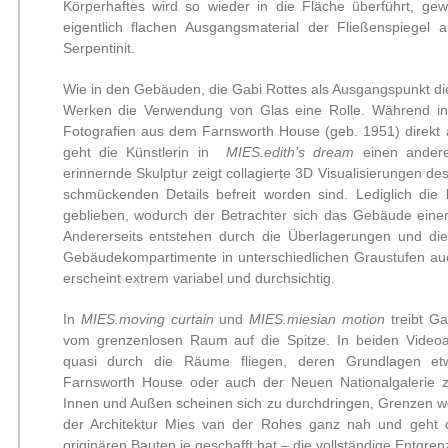
Körperhaftes wird so wieder in die Fläche überführt, g
eigentlich flachen Ausgangsmaterial der Fließenspiegel
Serpentinit.
Wie in den Gebäuden, die Gabi Rottes als Ausgangspunkt die
Werken die Verwendung von Glas eine Rolle. Während i
Fotografien aus dem Farnsworth House (geb. 1951) direkt 
geht die Künstlerin in
MIES.edith’s dream
einen andere
erinnernde Skulptur zeigt collagierte 3D Visualisierungen de
schmückenden Details befreit worden sind. Lediglich die k
geblieben, wodurch der Betrachter sich das Gebäude einer
Andererseits entstehen durch die Überlagerungen und di
Gebäudekompartimente in unterschiedlichen Graustufen a
erscheint extrem variabel und durchsichtig.
In
MIES.moving curtain
und
MIES.miesian motion
treibt Ga
vom grenzenlosen Raum auf die Spitze. In beiden Videoar
quasi durch die Räume fliegen, deren Grundlagen etw
Farnsworth House oder auch der Neuen Nationalgalerie z
Innen und Außen scheinen sich zu durchdringen, Grenzen w
der Architektur Mies van der Rohes ganz nah und geht d
originären Bauten je geschafft hat – die vollständige Entgr