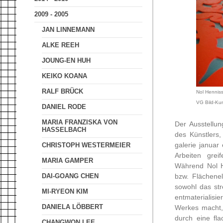
2009 - 2005
JAN LINNEMANN
ALKE REEH
JOUNG-EN HUH
KEIKO KOANA
RALF BRÜCK
Nol Henniss
VG Bild-Ku
DANIEL RODE
MARIA FRANZISKA VON
Der Ausstellun
HASSELBACH
des Künstlers
galerie januar
CHRISTOPH WESTERMEIER
Arbeiten grei
MARIA GAMPER
Während Nol H
bzw. Flächene
DAI-GOANG CHEN
sowohl das st
MI-RYEON KIM
entmaterialisi
DANIELA LÖBBERT
Werkes macht,
durch eine fla
CHANGWON LEE