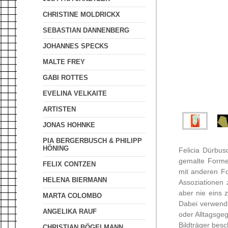
CHRISTINE MOLDRICKX
SEBASTIAN DANNENBERG
JOHANNES SPECKS
MALTE FREY
GABI ROTTES
EVELINA VELKAITE
ARTISTEN
JONAS HOHNKE
PIA BERGERBUSCH & PHILIPP
HÖNING
Felicia Dürbus
gemalte Forme
FELIX CONTZEN
mit anderen Fo
HELENA BIERMANN
Assoziationen
aber nie eins z
MARTA COLOMBO
Dabei verwende
ANGELIKA RAUF
oder Alltagsge
Bildträger besc
CHRISTIAN BÖGELMANN