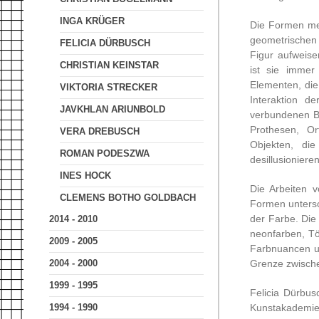
INGA KRÜGER
Die Formen men
geometrischen
FELICIA DÜRBUSCH
Figur aufweis
CHRISTIAN KEINSTAR
ist sie imme
Elementen, die
VIKTORIA STRECKER
Interaktion d
JAVKHLAN ARIUNBOLD
verbundenen Be
Prothesen, O
VERA DREBUSCH
Objekten, die
ROMAN PODESZWA
desillusionier
INES HOCK
Die Arbeiten 
CLEMENS BOTHO GOLDBACH
Formen untersc
der Farbe. Die 
2014 - 2010
neonfarben, Tön
2009 - 2005
Farbnuancen un
Grenze zwische
2004 - 2000
1999 - 1995
Felicia Dürbu
Kunstakademie M
1994 - 1990